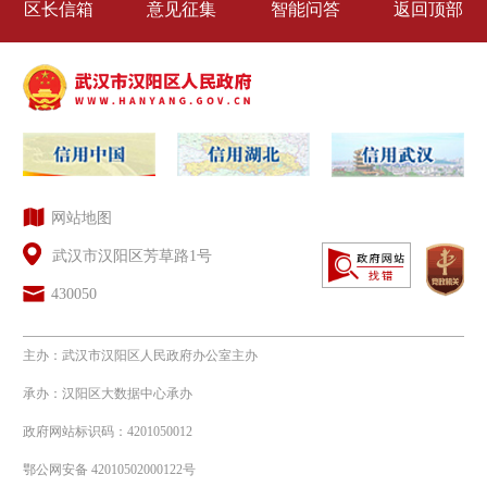
区长信箱
意见征集
智能问答
返回顶部
(http://www.hanyang.gov.cn/)公开。
2.公开时限
各类应主动公开的政府信息，自信
息形成或者变更之日起20个工作日内予
以公开，法律、法规对公开期限另有规
网站地图
定的，从其规定。
武汉市汉阳区芳草路1号
（二）依申请公开
430050
公民、法人和其他组织需要汉阳区
主办：武汉市汉阳区人民政府办公室主办
科经局提供主动公开信息以外的政府信
承办：汉阳区大数据中心承办
息，可以向本单位申请获取，除特殊情
政府网站标识码：4201050012
鄂公网安备 42010502000122号
况外，本单位将予以提供。