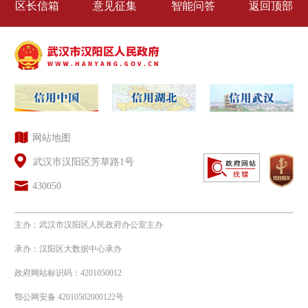
区长信箱
意见征集
智能问答
返回顶部
涉及下列情形之一的政府信息，不
予公开：
1.根据《中华人民共和国保守国家
秘密法》等法律、法规和国家有关规
定，所申请信息涉及国家秘密的，不予
网站地图
公开；
武汉市汉阳区芳草路1号
2.所申请信息公开后可能危及国家
430050
安全、公共安全、经济安全、社会稳定
主办：武汉市汉阳区人民政府办公室主办
的，不予公开；
承办：汉阳区大数据中心承办
3.根据《中华人民共和国反不正当
政府网站标识码：4201050012
鄂公网安备 42010502000122号
竞争法》等法律、法规和国家有关规