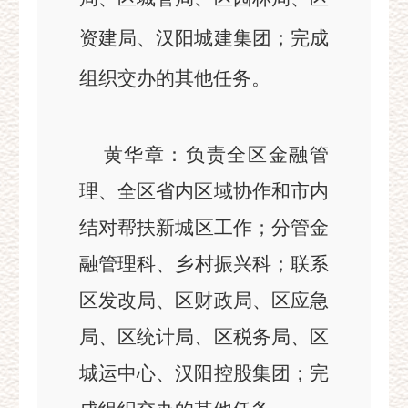
资建局、
汉阳城建集团
；完成
组织交办的其他任务。
黄华章：
负责
全区金融管
理、
全区省内区域协作和市内
结对帮扶
新
城区工作
；分管金
融管理科、
乡村振兴科
；
联系
区发改局、区财政局、区应
急
局、区统计局、区税务局
、
区
城运中心、汉阳控股集团；
完