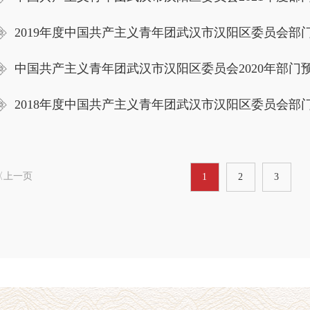
2019年度中国共产主义青年团武汉市汉阳区委员会部
中国共产主义青年团武汉市汉阳区委员会2020年部门预
2018年度中国共产主义青年团武汉市汉阳区委员会部
〈上一页
1
2
3