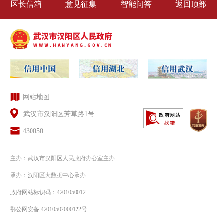
区长信箱
意见征集
智能问答
返回顶部
(六)建议提案办理。主要包括人大
代表建议和政协提案办理复文和办理总
体情况。
(七)统计信息。武汉市汉阳区人力
资源业务公开范围内的统计数据。
网站地图
(八)权责清单与公共服务事项。包
武汉市汉阳区芳草路1号
括事项名称、事项类型、受理机构、设
430050
立依据、办理条件、申请材料、办理流
主办：武汉市汉阳区人民政府办公室主办
程、办理时限、投诉/服务电话等情
承办：汉阳区大数据中心承办
况。
政府网站标识码：4201050012
鄂公网安备 42010502000122号
(九)行政处罚信息。实施行政处罚