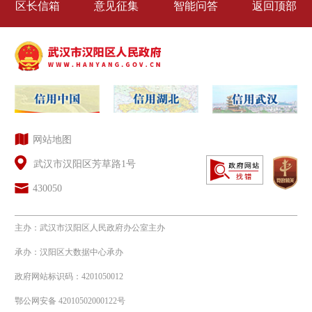
区长信箱
意见征集
智能问答
返回顶部
6.其他应当主动公开的信息。
（二）公开方式
1.武汉市汉阳区人民政府门户网站
（http://www.hanyang.gov.cn/）；
2.其他：报刊、广播、电视、网络
网站地图
等。
武汉市汉阳区芳草路1号
（三）公开时限
430050
属于主动公开范围的政府信息，自
主办：武汉市汉阳区人民政府办公室主办
该政府信息形成或者变更之日起20个工
承办：汉阳区大数据中心承办
作日内及时公开。法律、法规对政府信
政府网站标识码：4201050012
鄂公网安备 42010502000122号
息公开的期限另有规定的，从其规定。