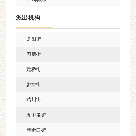
派出机构
龙阳街
四新街
建桥街
鹦鹉街
晴川街
五里墩街
琴断口街