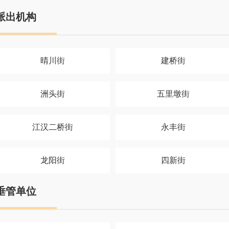
派出机构
晴川街
建桥街
洲头街
五里墩街
江汉二桥街
永丰街
龙阳街
四新街
垂管单位