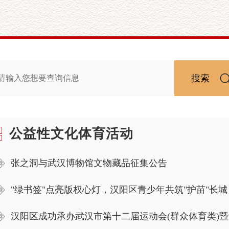
搜索
公益性文化体育活动
张之洞与武汉博物馆文物藏品征集公告
"绿书签"点亮版权心灯，汉阳区青少年共筑"护苗"长城