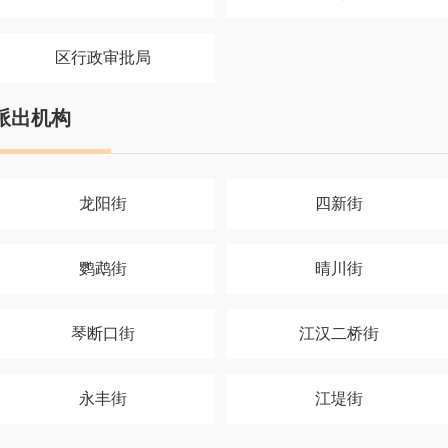
区行政审批局
派出机构
龙阳街
四新街
鹦鹉街
晴川街
琴断口街
江汉二桥街
永丰街
江堤街