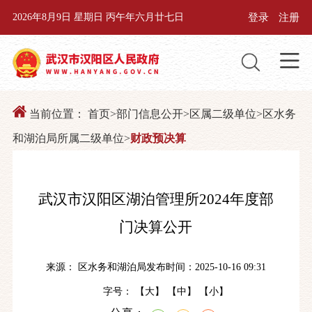
登录
注册
2026年8月9日 星期日 丙午年六月廿七日
当前位置：
首页
>
部门信息公开
>
区属二级单位
>
区水务
和湖泊局所属二级单位
>
财政预决算
武汉市汉阳区湖泊管理所2024年度部
门决算公开
来源： 区水务和湖泊局
发布时间：2025-10-16 09:31
字号： 【
大
】 【
中
】 【
小
】