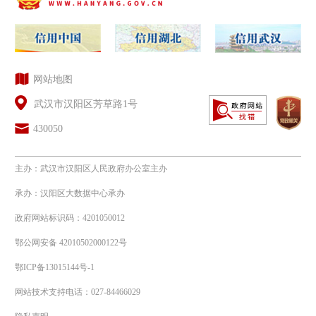
网站地图
武汉市汉阳区芳草路1号
430050
主办：武汉市汉阳区人民政府办公室主办
承办：汉阳区大数据中心承办
政府网站标识码：4201050012
鄂公网安备 42010502000122号
鄂ICP备13015144号-1
网站技术支持电话：027-84466029