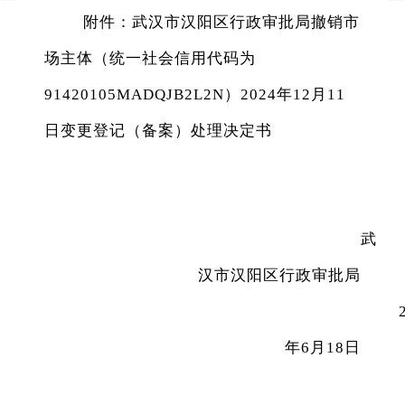
附
件
：
武汉市汉阳区行政审批局
撤销市
场主体（统一社会信用代码为
91420105MADQJB2L2N）2024年12月11
日变更登记（
备案
）处理决定书
武
汉市汉阳区行政审批局
年
6
月
18
日