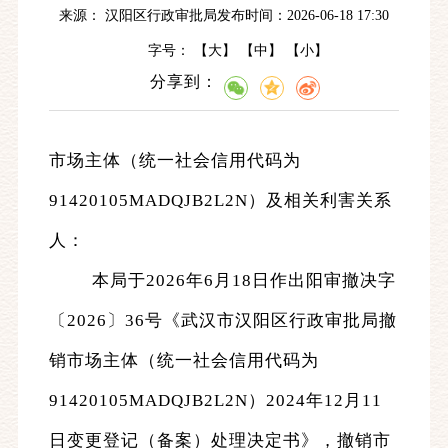
来源： 汉阳区行政审批局
发布时间：2026-06-18 17:30
字号： 【
大
】 【
中
】 【
小
】
分享到：
市场主体（统一社会信用代码为
91420105MADQJB2L2N）
及相关利害关系
人：
本局于
2026
年
6
月
18
日作出阳审撤决字
〔
202
6
〕
36
号《
武汉市汉阳区行政审批局
撤
销
市场主体（统一社会信用代码为
91420105MADQJB2L2N）
2024年12月11
日变更
登记（
备案
）
处理决定书》，
撤销
市