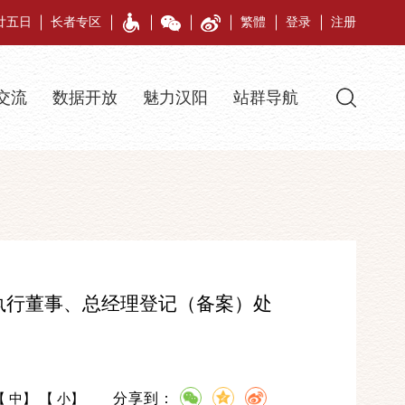
月廿五日
长者专区
繁體
登录
注册
交流
数据开放
魅力汉阳
站群导航
执行董事、总经理登记（备案）处
分享到：
【
中
】 【
小
】