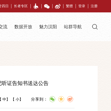
月廿四日
长者专区
繁體
登录
注册
交流
数据开放
魅力汉阳
站群导航
记听证告知书送达公告
分享到：
【
中
】 【
小
】