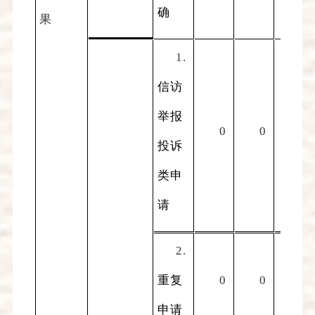
确
果
1.
信访
举报
0
0
0
投诉
类申
请
2.
重复
0
0
0
申请