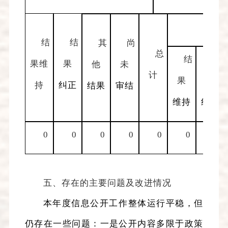
未经
结
结
其
尚
总
结
结
果维
果
他
未
计
果
果
持
纠正
结果
审结
维持
纠正
0
0
0
0
0
0
0
五、存在的主要问题及改进情况
本年度
信息公开工作整体运行平稳，但
仍存在一些问题：一是公开内容多限于政策