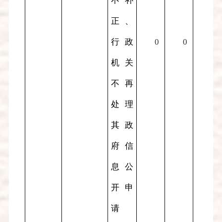
不补
正、
行政
0
0
0
机关
不再
处理
其政
府信
息公
开申
请