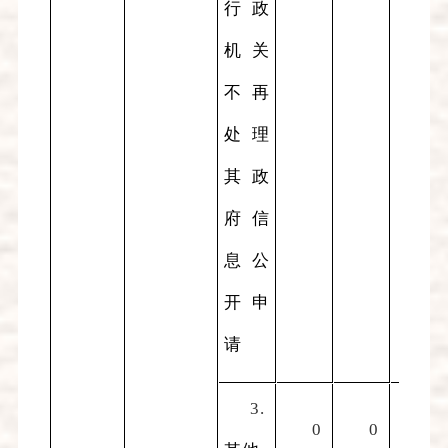
行政
机关
不再
处理
其政
府信
息公
开申
请
3.
0
0
0