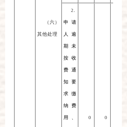
2.
（六）
申请
其他处理
人逾
期未
按收
费通
知要
求缴
纳费
用、
0
0
0