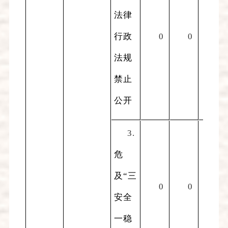
法律
行政
0
0
0
法规
禁止
公开
3.
危
及“三
0
0
0
安全
一稳