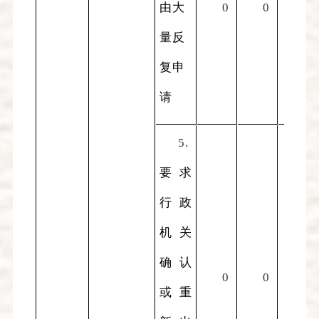
由大
0
0
0
量反
复申
请
5.
要求
行政
机关
确认
0
0
0
或重