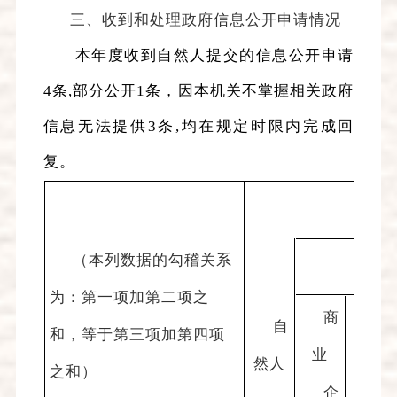
三、收到和处理政府信息公开申请情况
本年度收到自然人提交的信息公开申请
4
条
,
部分公开
1
条，因本机关不掌握相关政府
信息无法提供
3
条
,
均在规定时限内完成回
复。
（本列数据的勾稽关系
法
为：第一项加第二项之
商
科
自
和，等于第三项加第四项
业
研
然人
之和）
企
机