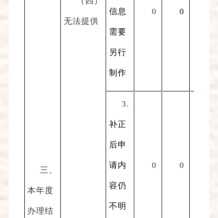
（四）
信息
0
0
0
无法提供
需要
另行
制作
3.
补正
后申
请内
0
0
0
三、
容仍
本年度
不明
办理结