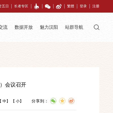
月廿五日
长者专区
繁體
登录
注册
交流
数据开放
魅力汉阳
站群导航
大）会议召开
分享到：
【
中
】 【
小
】