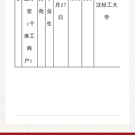
月27
汉轻工大
室
尧
业
日
学
（个
生
体工
商
户）