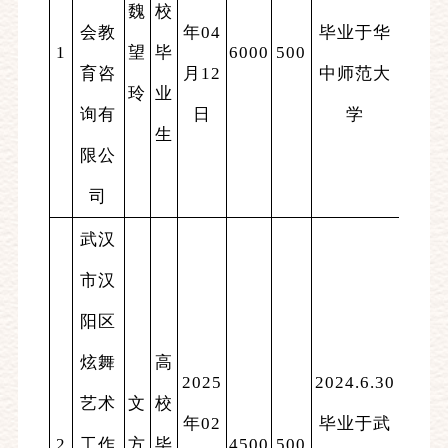
魏
校
会教
年04
毕业于华
1
望
毕
6000
500
育咨
月12
中师范大
玲
业
询有
日
学
生
限公
司
武汉
市汉
阳区
炫舞
高
2025
2024.6.30
艺术
文
校
年02
毕业于武
2
工作
方
毕
4500
500