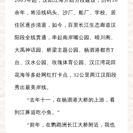
2005年起，汉阳江滩开始分段建设，历时10
余年，将沿线码头、沙厂、船厂、学校、居
住区逐步清退，如今，百里长江生态廊道汉
阳段全线贯通，串起南岸嘴公园、晴川阁、
大禹神话园、桥梁主题公园、杨泗港都市T
台、汉水公园、玫瑰体育公园、汉江湾花田
花海等多处网红打卡点，32公里两江汉阳段
秀出最美岸线。
“去年十一，在杨泗港大桥的上游，看
到江豚追吃小鱼。”
“前年，在鹦鹉洲长江大桥附近，我也