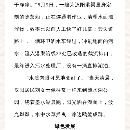
干净净。”5月9日，一艘为汉阳港渠量身定
制的除藻船，正在连通港作业，清理水面漂
浮物，效率比以前人工快了好几倍；旁边道
路上，一辆环卫洒水车经过，冲刷地面的污
水，流入港渠沿线23处已改造的截流排口，
最终进入污水处理厂，没有一滴直排湖泊。
“水质肉眼可见地变好了。”当天清晨，
汉阳居民刘女士像往常一样来到墨水湖公
园，绕着墨水湖晨跑，阳光洒在湖面上，波
光粼粼，水中水草摇曳，岸边鸥鹭成群。
绿色发展