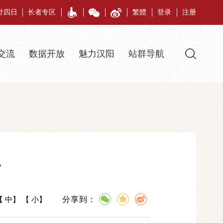
月廿四日
长者专区
繁體
登录
注册
交流
数据开放
魅力汉阳
站群导航
？
分享到：
【
中
】 【
小
】