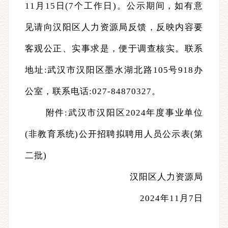
11
月
15
日
(7个工作日)。公示期间，如有意
见请向
汉阳区人力资源局
反馈，
反映内容要
客观公正、实事求是，便于调查核实。联系
地址:武汉市汉阳区墨水湖北路
105号918办
公室，
联系电话
:027
-84870327
。
附件:武汉市汉阳区
202
4
年度事业单位
(非教育系统)公开招聘拟聘用人员公示表
(第
二批)
汉阳区人力资源局
2024年11月7日