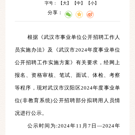
字号： 【
大
】 【
中
】 【
小
】
分享：
根据
《武汉市事业单位公开招聘工作人
员实施办法》及《武汉市
202
4
年度事业单位
公开招聘工作实施方案》有关要求，
经网上
报名、资格审核、笔试、面试、体检、考察
等程序，现
对
武汉市汉阳区
202
4
年度事业单
位
(非教育系统)
公开招聘
部分
拟聘
用
人员
情
况
进行公示。
公示时间为
:202
4
年
11月7
日
—202
4
年