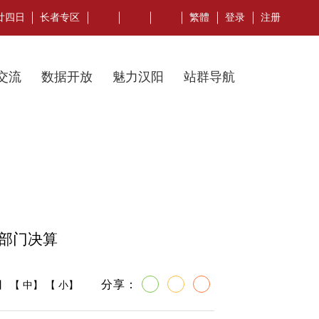
月廿四日
长者专区
繁體
登录
注册
交流
数据开放
魅力汉阳
站群导航
部部门决算
分享：
】 【
中
】 【
小
】